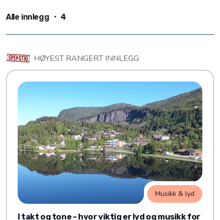
Alle innlegg ・
4
HØYEST RANGERT INNLEGG
Musikk & lyd
I takt og tone – hvor viktig er lyd og musikk for