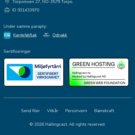
Torpomoen 27, NO-3579 Torpo.
ID 931433970
Under samme paraply:
Kantefølflak
Odnakk
Sertifiseringer
Send filer
Vilkår
Personvern
Bærekraft
© 2026 Hallingcast. All rights reserved.