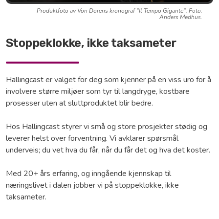
Produktfoto av Von Dorens kronograf "Il Tempo Gigante". Foto:
Anders Medhus.
Stoppeklokke, ikke taksameter
Hallingcast er valget for deg som kjenner på en viss uro for å
involvere større miljøer som tyr til langdryge, kostbare
prosesser uten at sluttproduktet blir bedre.
Hos Hallingcast styrer vi små og store prosjekter stødig og
leverer helst over forventning. Vi avklarer spørsmål
underveis; du vet hva du får, når du får det og hva det koster.
Med 20+ års erfaring, og inngående kjennskap til
næringslivet i dalen jobber vi på stoppeklokke, ikke
taksameter.