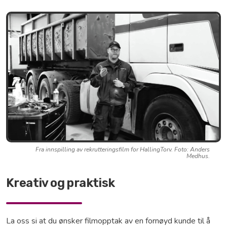
Fra innspilling av rekrutteringsfilm for HallingTorv. Foto: Anders
Medhus.
Kreativ og praktisk
La oss si at du ønsker filmopptak av en fornøyd kunde til å